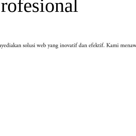
rofesional
iakan solusi web yang inovatif dan efektif. Kami menaw