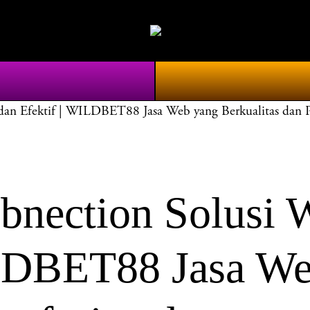
n Efektif | WILDBET88 Jasa Web yang Berkualitas dan Pr
ction Solusi We
ILDBET88 Jasa W