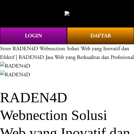
O
0
p
e
n
LOGIN
DAFTAR
M
e
Store
RADEN4D Webnection Solusi Web yang Inovatif dan
n
Efektif | RADEN4D Jasa Web yang Berkualitas dan Profesional
u
RADEN4D
Webnection Solusi
Web yang Inovatif dan