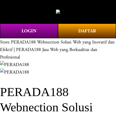
O
0
p
e
n
LOGIN
DAFTAR
M
e
Store
PERADA188 Webnection Solusi Web yang Inovatif dan
n
Efektif | PERADA188 Jasa Web yang Berkualitas dan
u
Profesional
PERADA188
Webnection Solusi