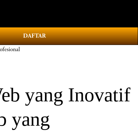
0
DAFTAR
fesional
b yang Inovatif
b yang