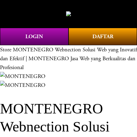
O
0
p
e
n
LOGIN
DAFTAR
M
e
Store
MONTENEGRO Webnection Solusi Web yang Inovatif
n
dan Efektif | MONTENEGRO Jasa Web yang Berkualitas dan
u
Profesional
MONTENEGRO
Webnection Solusi