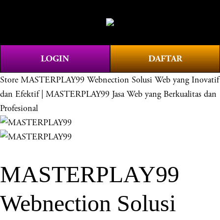
O
0
p
e
n
LOGIN
DAFTAR
M
e
Store
MASTERPLAY99 Webnection Solusi Web yang Inovatif
n
dan Efektif | MASTERPLAY99 Jasa Web yang Berkualitas dan
u
Profesional
MASTERPLAY99
Webnection Solusi