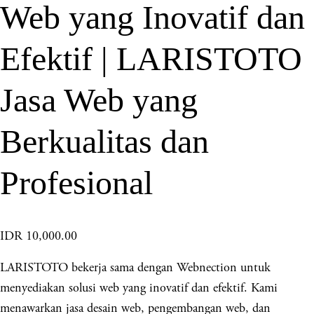
Web yang Inovatif dan
Efektif | LARISTOTO
Jasa Web yang
Berkualitas dan
Profesional
IDR 10,000.00
LARISTOTO bekerja sama dengan Webnection untuk
menyediakan solusi web yang inovatif dan efektif. Kami
menawarkan jasa desain web, pengembangan web, dan