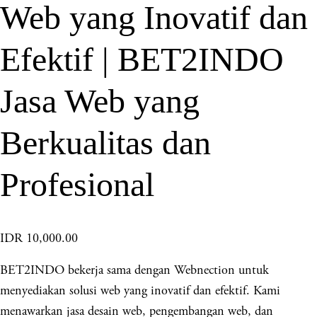
Web yang Inovatif dan
Efektif | BET2INDO
Jasa Web yang
Berkualitas dan
Profesional
IDR 10,000.00
BET2INDO bekerja sama dengan Webnection untuk
menyediakan solusi web yang inovatif dan efektif. Kami
menawarkan jasa desain web, pengembangan web, dan