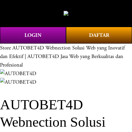
O
0
p
e
n
LOGIN
DAFTAR
M
e
Store
AUTOBET4D Webnection Solusi Web yang Inovatif
n
dan Efektif | AUTOBET4D Jasa Web yang Berkualitas dan
u
Profesional
AUTOBET4D
Webnection Solusi